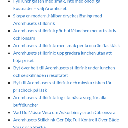
Fyll lunchglasen med smak, inte med onödiga
kostnader – välj Aromhuset
Skapa en modern, hållbar dryckeslösning med
Aromhusets stilldrink
Aromhusets stilldrink gör buffélunchen mer attraktiv
och lönsam
Aromhusets stilldrink: mer smak per krona än flaskläsk
Aromhusets stilldrink: uppgradera lunchen utan att
höja priset
Byt över helt till Aromhusets stilldrink under lunchen
och se skillnaden i resultatet
Byt till Aromhusets stilldrink och minska risken för
prischock på läsk
Aromhusets stilldrink: logiskt nästa steg för alla
bufféluncher
Vad Du Måste Veta om Askorbinsyra och Citronsyra
Aromhusets Stilldrink Ger Dig Full Kontroll Över Både
Smak och Styrka