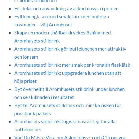
stilldrink till lunchen
Fördelar och användning av askorbinsyra i poolen
Fyll lunchglasen med smak, inte med onödiga
kostnader – välj Aromhuset
Skapa en modern, hållbar dryckeslösning med
Aromhusets stilldrink
Aromhusets stilldrink gör buffélunchen mer attraktiv
och lönsam
Aromhusets stilldrink: mer smak per krona än flaskläsk
Aromhusets stilldrink: uppgradera lunchen utan att
höja priset
Byt över helt till Aromhusets stilldrink under lunchen
och se skillnaden i resultatet
Byt till Aromhusets stilldrink och minska risken för
prischock på läsk
Aromhusets stilldrink: logiskt nästa steg för alla
bufféluncher
Vad Du Måste Veta om Askorbinsyra och Citronsyra