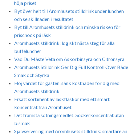
höja priset
Byt över helt till Aromhusets stilldrink under lunchen
och se skillnaden i resultatet
Byt till Aromhusets stilldrink och minska risken för
prischock på läsk
Aromhusets stilldrink: logiskt nästa steg för alla
bufféluncher
Vad Du Måste Veta om Askorbinsyra och Citronsyra
Aromhusets Stilldrink Ger Dig Full Kontroll Över Både
Smak och Styrka
Höj värdet för gästen, sänk kostnaden för dig med
Aromhusets stilldrink
Ersätt sortiment av läskflaskor med ett smart
koncentrat från Aromhuset
Det främsta sötningsmedlet: Sockerkoncentrat utan
bismak
Självservering med Aromhusets stilldrink: smartare än