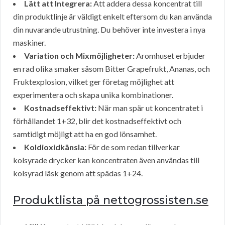
Lätt att Integrera:
Att addera dessa koncentrat till
din produktlinje är väldigt enkelt eftersom du kan använda
din nuvarande utrustning. Du behöver inte investera i nya
maskiner.
Variation och Mixmöjligheter:
Aromhuset erbjuder
en rad olika smaker såsom Bitter Grapefrukt, Ananas, och
Fruktexplosion, vilket ger företag möjlighet att
experimentera och skapa unika kombinationer.
Kostnadseffektivt:
När man spär ut koncentratet i
förhållandet 1+32, blir det kostnadseffektivt och
samtidigt möjligt att ha en god lönsamhet.
Koldioxidkänsla:
För de som redan tillverkar
kolsyrade drycker kan koncentraten även användas till
kolsyrad läsk genom att spädas 1+24.
Produktlista på nettogrossisten.se