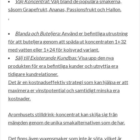
Välj Koncentrat:
Välj bland de populära smakerna,
såsom Grapefrukt, Ananas, Passionsfrukt och Hallon.
.
Blanda och Buteljera:
Använd er befintliga utrustning
för att buteljera genom att späda ut koncentraten 1+32
med vatten eller 1+24 för kolsyrad variant.
Sälj till Existerande Kundbas:
Visa upp den nya
produkten för era befintliga kunder och utnyttja era
tidigare kundrelationer.
Det är en kostnadseffektiv strategi som kan hjälpa er att
maximera er vinstpotential och samtidigt minska era
kostnader.
Aromhusets stilldrink-koncentrat kan skilja sig från
mängden genom de unika smakalternativen som de har.
Det finns även vuxensmaker som inte är söta, vilket är