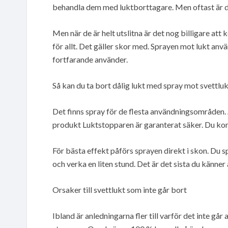
behandla dem med luktborttagare. Men oftast är de
Men när de är helt utslitna är det nog billigare att
för allt. Det gäller skor med. Sprayen mot lukt an
fortfarande använder.
Så kan du ta bort dålig lukt med spray mot svettlu
Det finns spray för de flesta användningsområden. 
produkt Luktstopparen är garanterat säker. Du komm
För bästa effekt påförs sprayen direkt i skon. Du s
och verka en liten stund. Det är det sista du känner 
Orsaker till svettlukt som inte går bort
Ibland är anledningarna fler till varför det inte går