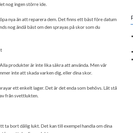
t nog ingen större ide.
 köpa nya än att reparera dem. Det finns ett bäst före datum
vänds nog ändå bäst om den sprayas på skor som du
kt
Alla produkter är inte lika säkra att använda. Men vår
er inte att skada varken dig, eller dina skor.
prayar ett enkelt lager. Det är det enda som behövs. Låt stå
av från svettlukten.
 att ta bort dålig lukt. Det kan till exempel handla om dina