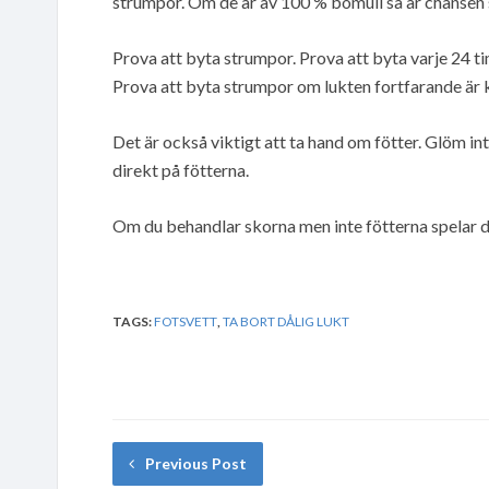
strumpor. Om de är av 100 % bomull så är chansen st
Prova att byta strumpor. Prova att byta varje 24 t
Prova att byta strumpor om lukten fortfarande är 
Det är också viktigt att ta hand om fötter. Glöm i
direkt på fötterna.
Om du behandlar skorna men inte fötterna spelar de
TAGS:
FOTSVETT
,
TA BORT DÅLIG LUKT
Previous Post