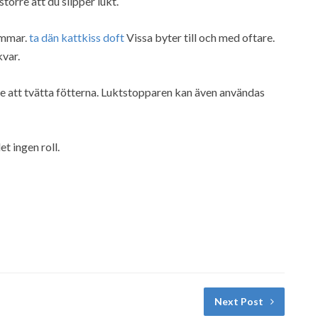
örre att du slipper lukt.
immar.
ta dän kattkiss doft
Vissa byter till och med oftare.
kvar.
nte att tvätta fötterna. Luktstopparen kan även användas
t ingen roll.
Next Post