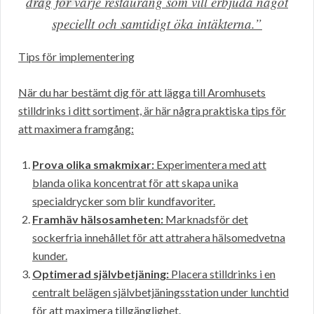
drag för varje restaurang som vill erbjuda något
speciellt och samtidigt öka intäkterna.”
Tips för implementering
När du har bestämt dig för att lägga till Aromhusets
stilldrinks i ditt sortiment, är här några praktiska tips för
att maximera framgång:
Prova olika smakmixar:
Experimentera med att
blanda olika koncentrat för att skapa unika
specialdrycker som blir kundfavoriter.
Framhäv hälsosamheten:
Marknadsför det
sockerfria innehållet för att attrahera hälsomedvetna
kunder.
Optimerad självbetjäning:
Placera stilldrinks i en
centralt belägen självbetjäningsstation under lunchtid
för att maximera tillgänglighet.