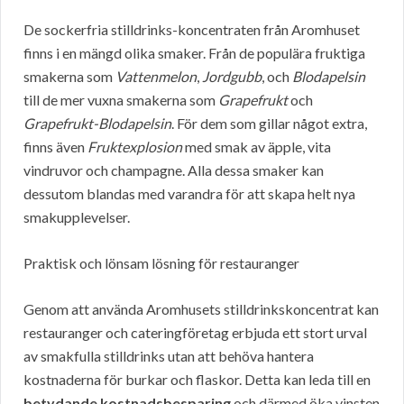
De sockerfria stilldrinks-koncentraten från Aromhuset
finns i en mängd olika smaker. Från de populära fruktiga
smakerna som
Vattenmelon
,
Jordgubb
, och
Blodapelsin
till de mer vuxna smakerna som
Grapefrukt
och
Grapefrukt-Blodapelsin
. För dem som gillar något extra,
finns även
Fruktexplosion
med smak av äpple, vita
vindruvor och champagne. Alla dessa smaker kan
dessutom blandas med varandra för att skapa helt nya
smakupplevelser.
Praktisk och lönsam lösning för restauranger
Genom att använda Aromhusets stilldrinkskoncentrat kan
restauranger och cateringföretag erbjuda ett stort urval
av smakfulla stilldrinks utan att behöva hantera
kostnaderna för burkar och flaskor. Detta kan leda till en
betydande kostnadsbesparing
och därmed öka vinsten