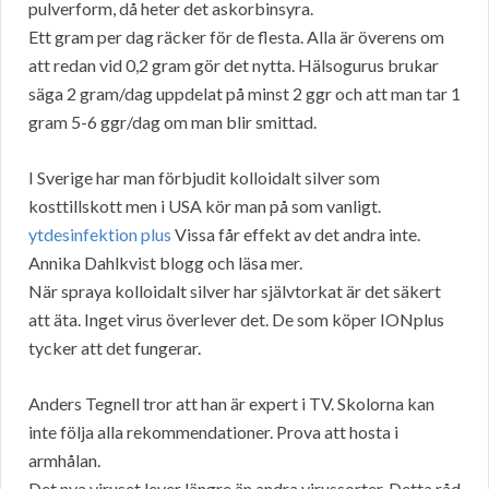
pulverform, då heter det askorbinsyra.
Ett gram per dag räcker för de flesta. Alla är överens om
att redan vid 0,2 gram gör det nytta. Hälsogurus brukar
säga 2 gram/dag uppdelat på minst 2 ggr och att man tar 1
gram 5-6 ggr/dag om man blir smittad.
I Sverige har man förbjudit kolloidalt silver som
kosttillskott men i USA kör man på som vanligt.
ytdesinfektion plus
Vissa får effekt av det andra inte.
Annika Dahlkvist blogg och läsa mer.
När spraya kolloidalt silver har självtorkat är det säkert
att äta. Inget virus överlever det. De som köper IONplus
tycker att det fungerar.
Anders Tegnell tror att han är expert i TV. Skolorna kan
inte följa alla rekommendationer. Prova att hosta i
armhålan.
Det nya viruset lever längre än andra virussorter. Detta råd