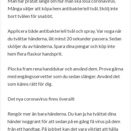
Man har pratat länge om hur man ska lösa coronavirus.
Många väljer att köpa hem antibakteriell tvål. Skölj inte
bort tvålen för snabbt.
Applicera både antibakteriell tvål och spray. Var noga när
du tvättar händerna, låt minst 20 sekunder passera. Sedan
sköljer du av händerna. Spara dina pengar och köp inte
hem flera flaskor handsprit.
Plocka fram rena handdukar och använd dem. Prova gärna
med engångsservetter som du sedan slänger. Använd det
som känns rätt för dig.
Det nya coronavirus finns överallt
Rengör mer än bara händerna. Du kan ju ha tvättat dina
händer noggrant för att sedan på en gång få virus på dem
från ett handtag. På jobbet kan det vara viktigt att hålla