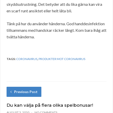
skyddsutrustning. Det betyder att du lika gärna kan vira
en scarf runt ansiktet eller helt låta bli.
Tänk på hur du använder händerna. God handdesinfektion
tillsammans med handskar räcker långt. Kom bara ihåg att
tvätta händerna.
TAGS:
CORONAVIRUS
,
PRODUKTER MOT CORONAVIRUS
Previous Post
Du kan välja på flera olika spelbonusar!
AUGUST 3, 2020
NO COMMENTS