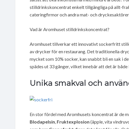
stilldrinkskoncentrat enkelt tillgängliga på allt-fra
cateringfirmor och andra mat- och dryckesaktörer 
Vad är Aromhuset stilldrinkskoncentrat?
Aromhuset tillverkar ett innovativt sockerfritt sti
av drycker för en restaurang. Det traditionella dry
mycket som 10% socker, kan snabbt bli en sak i d
spädes ut 33 gånger, vilket innebär att det är både 
Unika smakval och använda
En stor fördel med Aromhusets koncentrat är de må
Blodapelsin
,
Fruktexplosion
(äpple, vita vindru