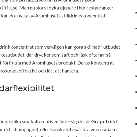
ktfritt.se. Men nu ska vi dyka djupare i hur restauranger,
kan dra nytta av Aromhusets stilldrinkskoncentrat.
lldrinkkoncentrat som verkligen kan göra skillnad i utbudet
ckesutbudet, där drycker som saft och läsk ofta har så
et förflutna med Aromhusets produkt. Deras koncentrat
kostnadseffektivt och lätt att hantera.
rflexibilitet
nga olika smakalternativen. Vare sig det är
Grapefrukt-
vor och champagne), eller kanske inte så söta vuxensmaker