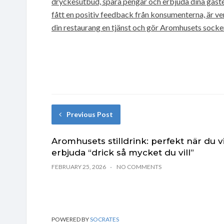
dryckesutbud, spara pengar och erbjuda dina gäste
fått en positiv feedback från konsumenterna, är ver
din restaurang en tjänst och gör Aromhusets sockerfr
Previous Post
Aromhusets stilldrink: perfekt när du vi
erbjuda “drick så mycket du vill”
FEBRUARY 25, 2026
NO COMMENTS
POWERED BY
SOCRATES