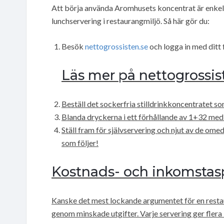
Att börja använda Aromhusets koncentrat är enkel
lunchservering i restaurangmiljö. Så här gör du:
Besök
nettogrossisten.se
och logga in med ditt
Läs mer på nettogrossis
Beställ det sockerfria stilldrinkkoncentratet s
Blanda dryckerna i ett förhållande av 1+32 med
Ställ fram för självservering och njut av de o
som följer!
Kostnads- och inkomstas
Kanske det mest lockande argumentet för en rest
genom minskade utgifter. Varje servering ger flera