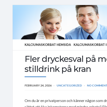
KALCIUMASKORBAT HEMSIDA
KALCIUMASKORBAT I
Fler dryckesval på
stilldrink på kran
FEBRUARY 24, 2026
UNCATEGORIZED
NO COMMEN
Om du är en privatperson och känner någon som dri
sättet att öka inkomsterna med mindre arbete? Fö