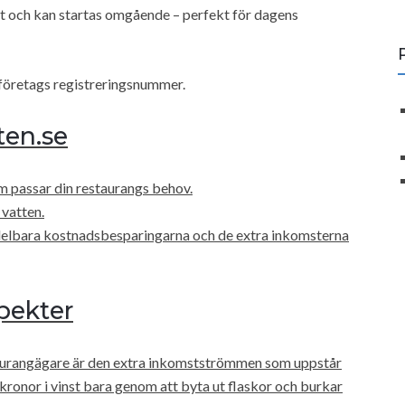
t och kan startas omgående – perfekt för dagens
 företags registreringsnummer.
ten.se
om passar din restaurangs behov.
 vatten.
medelbara kostnadsbesparingarna och de extra inkomsterna
pekter
aurangägare är den extra inkomstströmmen som uppstår
 kronor i vinst bara genom att byta ut flaskor och burkar