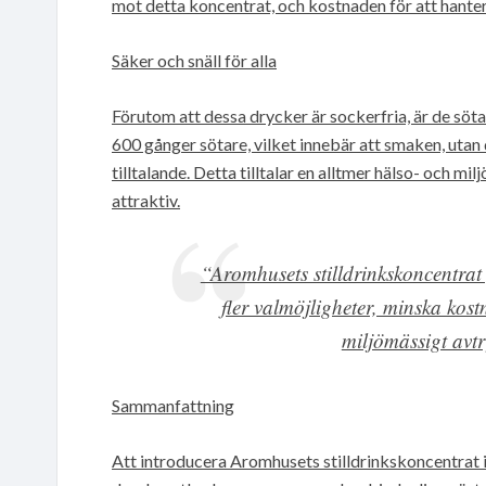
mot detta koncentrat, och kostnaden för att hante
Säker och snäll för alla
Förutom att dessa drycker är sockerfria, är de söt
600 gånger sötare, vilket innebär att smaken, utan
tilltalande. Detta tilltalar en alltmer hälso- och 
attraktiv.
“Aromhusets stilldrinkskoncentrat
fler valmöjligheter, minska kos
miljömässigt avt
Sammanfattning
Att introducera Aromhusets stilldrinkskoncentrat i 