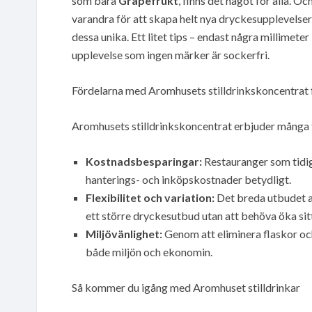
som bara
Grapefrukt
, finns det något för alla. 
varandra för att skapa helt nya dryckesupplevelser
dessa unika. Ett litet tips – endast några millimete
upplevelse som ingen märker är sockerfri.
Fördelarna med Aromhusets stilldrinkskoncentrat 
Aromhusets stilldrinkskoncentrat erbjuder många f
Kostnadsbesparingar:
Restauranger som tidiga
hanterings- och inköpskostnader betydligt.
Flexibilitet och variation:
Det breda utbudet a
ett större dryckesutbud utan att behöva öka sitt
Miljövänlighet:
Genom att eliminera flaskor och
både miljön och ekonomin.
Så kommer du igång med Aromhuset stilldrinkar