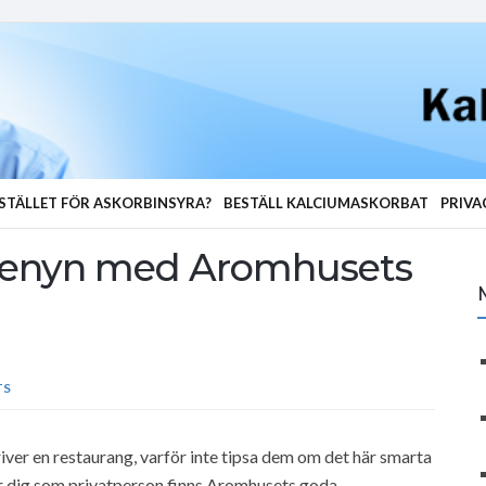
STÄLLET FÖR ASKORBINSYRA?
BESTÄLL KALCIUMASKORBAT
PRIVA
 menyn med Aromhusets
TS
ver en restaurang, varför inte tipsa dem om det här smarta
r dig som privatperson finns Aromhusets goda