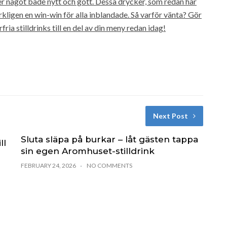
r något både nytt och gott. Dessa drycker, som redan har
kligen en win-win för alla inblandade. Så varför vänta? Gör
ia stilldrinks till en del av din meny redan idag!
Next Post
Sluta släpa på burkar – låt gästen tappa
ll
sin egen Aromhuset-stilldrink
FEBRUARY 24, 2026
NO COMMENTS