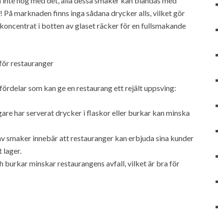
Och inte nog med det, alla dessa smaker kan blandas med
! På marknaden finns inga sådana drycker alls, vilket gör
r koncentrat i botten av glaset räcker för en fullsmakande
för restauranger
ördelar som kan ge en restaurang ett rejält uppsving:
re har serverat drycker i flaskor eller burkar kan minska
v smaker innebär att restauranger kan erbjuda sina kunder
 lager.
 burkar minskar restaurangens avfall, vilket är bra för