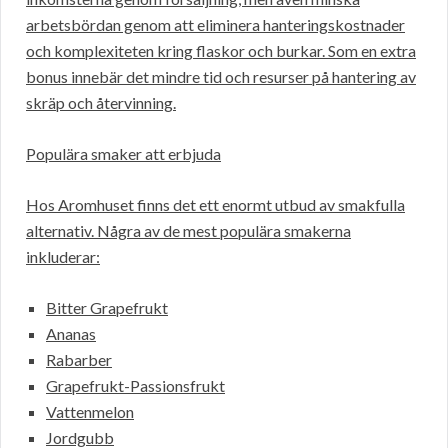
arbetsbördan genom att eliminera hanteringskostnader
och komplexiteten kring flaskor och burkar. Som en extra
bonus innebär det mindre tid och resurser på hantering av
skräp och återvinning.
Populära smaker att erbjuda
Hos Aromhuset finns det ett enormt utbud av smakfulla
alternativ. Några av de mest populära smakerna
inkluderar:
Bitter Grapefrukt
Ananas
Rabarber
Grapefrukt-Passionsfrukt
Vattenmelon
Jordgubb