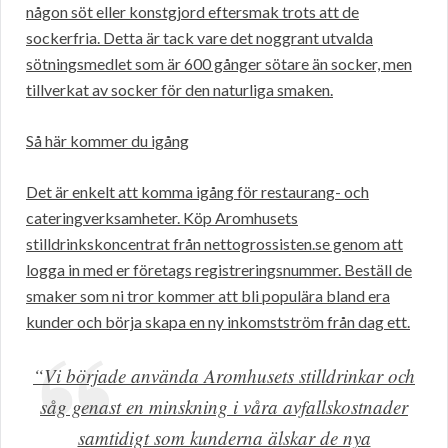
någon söt eller konstgjord eftersmak trots att de
sockerfria. Detta är tack vare det noggrant utvalda
sötningsmedlet som är 600 gånger sötare än socker, men
tillverkat av socker för den naturliga smaken.
Så här kommer du igång
Det är enkelt att komma igång för restaurang- och
cateringverksamheter. Köp Aromhusets
stilldrinkskoncentrat från nettogrossisten.se genom att
logga in med er företags registreringsnummer. Beställ de
smaker som ni tror kommer att bli populära bland era
kunder och börja skapa en ny inkomstström från dag ett.
“Vi började använda Aromhusets stilldrinkar och
såg genast en minskning i våra avfallskostnader
samtidigt som kunderna älskar de nya