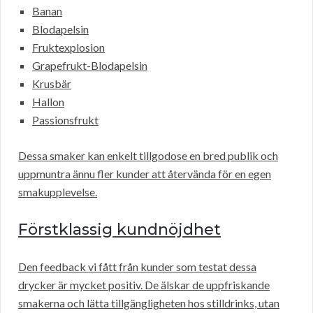
Banan
Blodapelsin
Fruktexplosion
Grapefrukt-Blodapelsin
Krusbär
Hallon
Passionsfrukt
Dessa smaker kan enkelt tillgodose en bred publik och
uppmuntra ännu fler kunder att återvända för en egen
smakupplevelse.
Förstklassig kundnöjdhet
Den feedback vi fått från kunder som testat dessa
drycker är mycket positiv. De älskar de uppfriskande
smakerna och lätta tillgängligheten hos stilldrinks, utan