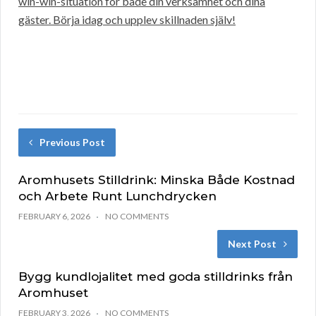
win-win-situation för både din verksamhet och dina
gäster. Börja idag och upplev skillnaden själv!
Previous Post
Aromhusets Stilldrink: Minska Både Kostnad
och Arbete Runt Lunchdrycken
FEBRUARY 6, 2026
NO COMMENTS
Next Post
Bygg kundlojalitet med goda stilldrinks från
Aromhuset
FEBRUARY 3, 2026
NO COMMENTS