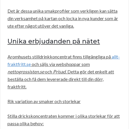
Det är dessa unika smakprofiler som verkligen kan sätta
din verksamhet på kartan och locka in nya kunder som är
ute efter något utöver det vanliga.
Unika erbjudanden på nätet
Aromhusets stilldrinkkoncentrat finns tillgängliga på
allt-
fraktfritt.se
och säljs via webshoppar som
nettogrossisten.se
och
Prisad
. Detta gör det enkelt att
beställa och få dem levererade direkt till din dörr,
fraktfritt.
Rik variation av smaker och storlekar
Stilla drickskoncentraten kommer i olika storlekar för att
passa olika behov: