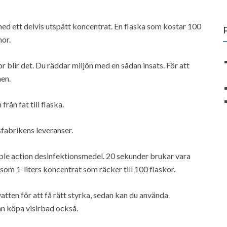
med ett delvis utspätt koncentrat. En flaska som kostar 100
or.
 blir det. Du räddar miljön med en sådan insats. För att
nen.
rån fat till flaska.
fabrikens leveranser.
riple action desinfektionsmedel. 20 sekunder brukar vara
n som 1-liters koncentrat som räcker till 100 flaskor.
tten för att få rätt styrka, sedan kan du använda
an köpa visirbad också.