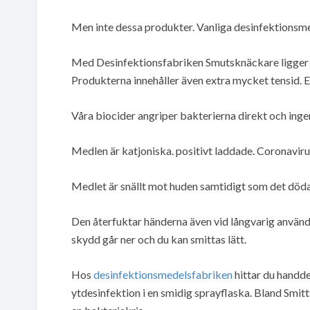
Men inte dessa produkter. Vanliga desinfektionsm
Med Desinfektionsfabriken Smutsknäckare ligger du
Produkterna innehåller även extra mycket tensid. Et
Våra biocider angriper bakterierna direkt och ingen
Medlen är katjoniska. positivt laddade. Coronaviru
Medlet är snällt mot huden samtidigt som det döda
Den återfuktar händerna även vid långvarig användn
skydd går ner och du kan smittas lätt.
Hos
desinfektionsmedelsfabriken
hittar du handde
ytdesinfektion i en smidig sprayflaska. Bland Smitt