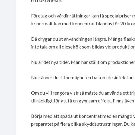
en bakteriekris.
Företag och vårdinrättningar kan få specialpriser 
kr normalt kan med koncentrat blandas för 20 kron
Då drygar du ut användningen längre. Många flaskor
inte tala om all dieselrök som bildas vid produktio
Nu är det nya tider. Man har ställt om produktionen f
Nu känner du till hemligheten bakom desinfektions
Om du vill rengöra visir så måste du använda ett t
tillräckligt för att få en gynnsam effekt. Finns äve
Börja med att späda ut koncentrat med en mängd va
preparatet på flera olika skyddsutrustningar. Du k