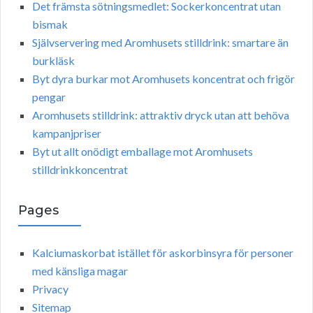
Det främsta sötningsmedlet: Sockerkoncentrat utan
bismak
Självservering med Aromhusets stilldrink: smartare än
burkläsk
Byt dyra burkar mot Aromhusets koncentrat och frigör
pengar
Aromhusets stilldrink: attraktiv dryck utan att behöva
kampanjpriser
Byt ut allt onödigt emballage mot Aromhusets
stilldrinkkoncentrat
Pages
Kalciumaskorbat istället för askorbinsyra för personer
med känsliga magar
Privacy
Sitemap