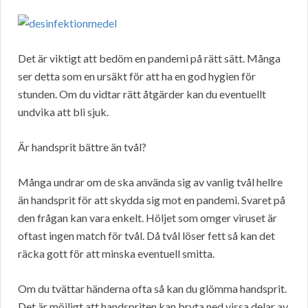
Det är viktigt att bedöm en pandemi på rätt sätt. Många
ser detta som en ursäkt för att ha en god hygien för
stunden. Om du vidtar rätt åtgärder kan du eventuellt
undvika att bli sjuk.
Är handsprit bättre än tvål?
Många undrar om de ska använda sig av vanlig tvål hellre
än handsprit för att skydda sig mot en pandemi. Svaret på
den frågan kan vara enkelt. Höljet som omger viruset är
oftast ingen match för tvål. Då tvål löser fett så kan det
räcka gott för att minska eventuell smitta.
Om du tvättar händerna ofta så kan du glömma handsprit.
Det är möjligt att handspriten kan bryta ned vissa delar av