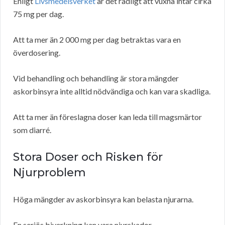
Enligt
Livsmedelsverket
är det rådligt att vuxna intar cirka
75 mg per dag.
Att ta mer än 2 000 mg per dag betraktas vara en
överdosering.
Vid behandling och behandling är stora mängder
askorbinsyra inte alltid nödvändiga och kan vara skadliga.
Att ta mer än föreslagna doser kan leda till magsmärtor
som diarré.
Stora Doser och Risken för
Njurproblem
Höga mängder av askorbinsyra kan belasta njurarna.
En seriös biverkning kan vara njurskador.