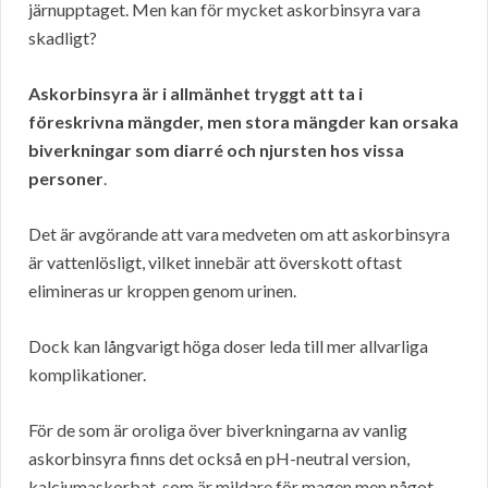
järnupptaget. Men kan för mycket askorbinsyra vara
skadligt?
Askorbinsyra är i allmänhet tryggt att ta i
föreskrivna mängder, men stora mängder kan orsaka
biverkningar som diarré och njursten hos vissa
personer
.
Det är avgörande att vara medveten om att askorbinsyra
är vattenlösligt, vilket innebär att överskott oftast
elimineras ur kroppen genom urinen.
Dock kan långvarigt höga doser leda till mer allvarliga
komplikationer.
För de som är oroliga över biverkningarna av vanlig
askorbinsyra finns det också en pH-neutral version,
kalciumaskorbat, som är mildare för magen men något