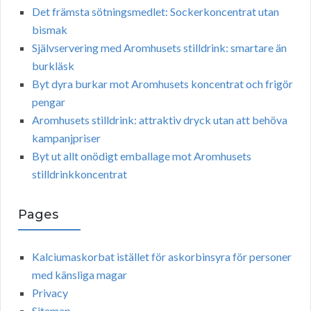
Det främsta sötningsmedlet: Sockerkoncentrat utan
bismak
Självservering med Aromhusets stilldrink: smartare än
burkläsk
Byt dyra burkar mot Aromhusets koncentrat och frigör
pengar
Aromhusets stilldrink: attraktiv dryck utan att behöva
kampanjpriser
Byt ut allt onödigt emballage mot Aromhusets
stilldrinkkoncentrat
Pages
Kalciumaskorbat istället för askorbinsyra för personer
med känsliga magar
Privacy
Sitemap