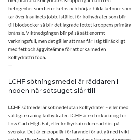
diet, utan alla kolhydrater. Kroppen går då in i ett
befogenhet som heter ketos och börjar bilda ketoner som
tar över insulinets jobb. Istället för kolhydrater som blir
till blodsocker så blir det lagrade fettet kroppens primära
bränsle. Viktnedgången blir på så sätt enormt
verkningsfull, men det gäller att man får i sig tillräckligt
med fett och äggviteämne för att orka med en
kolhydratfri föda.
—
LCHF sötningsmedel är räddaren i
nöden när sötsuget slår till
LCHF
sötmedel är sötmedel utan kolhydrater – eller med
väldigt en aning kolhydrater. LCHF är en förkortning för
Low Carb High Fat, eller kolhydratreducerad diet på
svenska. Det är en populär förfarande för att gå ned i vikt
och har för många blivit en livsstilsdiet eftersom de menar