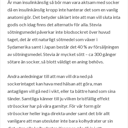
Är man insulinkänslig så bör man vara aktsam med socker
då en insulinkänslig kropp inte hanterar det som en vanlig
anatomi gör. Det betyder såklart inte att man vill sluta inta
godis och idag finns det alternativ för alla. Stevia
sötningsmedel påverkar inte blodsockret över huvud
taget, det är ett naturligt sötmedel som växer i
Sydamerika samt i Japan består det 40 % av försäljningen
av sötningsmedel. Stevia är mycket sött – ca 300 gånger
sötare än socker, så blott väldigt en aning behövs.
Andra anledningar till att man vill dra ned på
sockerintaget kan hava med hälsan att göra, man
antagligen vill gå ned i vikt, eller ta bättre hand som sina
tänder. Samtliga känner till ju vilken bristfällig effekt
strösocker har på våra garnityr. För vår form gör
strösocker heller inga direkta under samt det blir allt
vanligare att man utesluter inte bara kolhydrater ur sin