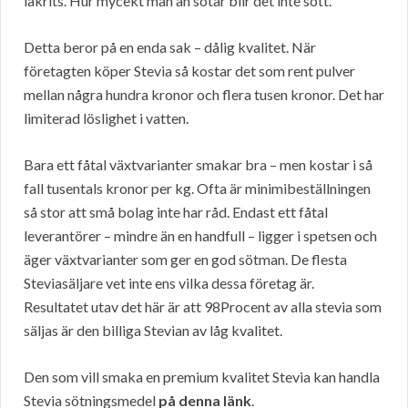
lakrits. Hur mycekt man än sötar blir det inte sött.
Detta beror på en enda sak – dålig kvalitet. När
företagten köper Stevia så kostar det som rent pulver
mellan några hundra kronor och flera tusen kronor. Det har
limiterad löslighet i vatten.
Bara ett fåtal växtvarianter smakar bra – men kostar i så
fall tusentals kronor per kg. Ofta är minimibeställningen
så stor att små bolag inte har råd. Endast ett fåtal
leverantörer – mindre än en handfull – ligger i spetsen och
äger växtvarianter som ger en god sötman. De flesta
Steviasäljare vet inte ens vilka dessa företag är.
Resultatet utav det här är att 98Procent av alla stevia som
säljas är den billiga Stevian av låg kvalitet.
Den som vill smaka en premium kvalitet Stevia kan handla
Stevia sötningsmedel
på denna länk
.