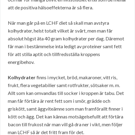
att de positiva hälsoeffekterna är så flera.
När man går på en LCHF diet så skall man avstyra
kolhydrater, helst totalt vilket är svårt, men man får
absolut högst äta 40 gram kolhydrater per dag. Däremot
får man i bestämmelse inta ledigt av proteiner samt fett
för att stilla aptit och tillfredsställa kroppens
energibehov.
Kolhydrater
finns i mycket, bröd, makaroner, vitt ris,
frukt, flera vegetabilier samt rotfrukter, sötsaker m. m.
Allt som kan omvandlas till socker i kroppen är tabu. Det
man får förtära är rent fett som i smör, grädde och
griskött, samt äggviteämne som man framförallt finner i
kött och ägg. Det kan kännas motsägelsefullt att förtära
bacon till frukost när man vill gå dra ner i vikt, men följer
man LCHF så är det fritt fram för det.