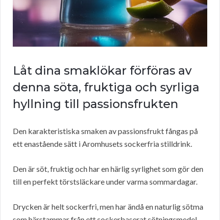
Låt dina smaklökar förföras av
denna söta, fruktiga och syrliga
hyllning till passionsfrukten
Den karakteristiska smaken av passionsfrukt fångas på
ett enastående sätt i Aromhusets sockerfria stilldrink.
Den är söt, fruktig och har en härlig syrlighet som gör den
till en perfekt törstsläckare under varma sommardagar.
Drycken är helt sockerfri, men har ändå en naturlig sötma
som härstammar från ett sockerbaserat sötningsmedel.