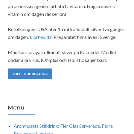
på processen genom att äta C-vitamin. Några doser C-
vitamin om dagen räcker bra.
Befolkningen i USA äter 15 ml kolloidalt silver två gånger
om dagen.
klorhexidin
Preparatet finns även i Sverige.
Man kan spraya kolloidalt silver på livsmedel. Medlet
dödar alla virus. IONplus och Holistic säljer bäst.
CONTINUE READING
Menu
Aromhusets Stilldrink: Fler Glas Serverade, Färre
Burkar att Hantera