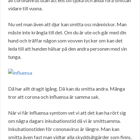
av coronavirus utan att ens bli sjuka och ändå föra smittan
vidare till vuxna.
Nu vet man även att djur kan smitta oss människor. Man
måste inte krångla till det. Om du är ute och går med din
hund och träffar någon som vovven tycker om kan det
leda till att hunden hälsar på den andra personen med sin
tunga.
Då har allt dragit igång. Då kan du smitta andra. Många
tror att corona och influensa är samma sak.
När vi får influensa symtom vet vi att det kan ha rört sig
om några dagars inkubationstid då vi är smittsamma.
Inkubationstiden för cononavirus är längre. Man kan
smitta även fast man vidtar alla skyddsåtgärder som finns.