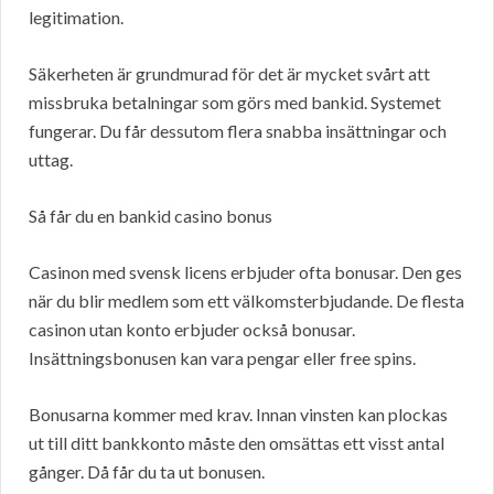
legitimation.
Säkerheten är grundmurad för det är mycket svårt att
missbruka betalningar som görs med bankid. Systemet
fungerar. Du får dessutom flera snabba insättningar och
uttag.
Så får du en bankid casino bonus
Casinon med svensk licens erbjuder ofta bonusar. Den ges
när du blir medlem som ett välkomsterbjudande. De flesta
casinon utan konto erbjuder också bonusar.
Insättningsbonusen kan vara pengar eller free spins.
Bonusarna kommer med krav. Innan vinsten kan plockas
ut till ditt bankkonto måste den omsättas ett visst antal
gånger. Då får du ta ut bonusen.