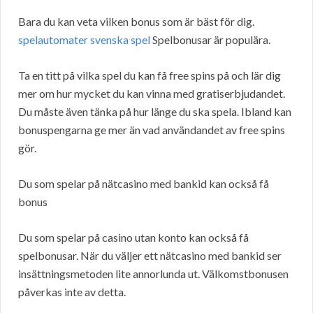
Bara du kan veta vilken bonus som är bäst för dig.
spelautomater svenska spel
Spelbonusar är populära.
Ta en titt på vilka spel du kan få free spins på och lär dig
mer om hur mycket du kan vinna med gratiserbjudandet.
Du måste även tänka på hur länge du ska spela. Ibland kan
bonuspengarna ge mer än vad användandet av free spins
gör.
Du som spelar på nätcasino med bankid kan också få
bonus
Du som spelar på casino utan konto kan också få
spelbonusar. När du väljer ett nätcasino med bankid ser
insättningsmetoden lite annorlunda ut. Välkomstbonusen
påverkas inte av detta.