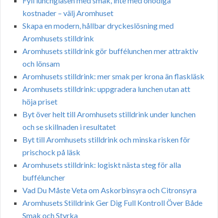
Fyll lunchglasen med smak, inte med onödiga
kostnader – välj Aromhuset
Skapa en modern, hållbar dryckeslösning med
Aromhusets stilldrink
Aromhusets stilldrink gör buffélunchen mer attraktiv
och lönsam
Aromhusets stilldrink: mer smak per krona än flaskläsk
Aromhusets stilldrink: uppgradera lunchen utan att
höja priset
Byt över helt till Aromhusets stilldrink under lunchen
och se skillnaden i resultatet
Byt till Aromhusets stilldrink och minska risken för
prischock på läsk
Aromhusets stilldrink: logiskt nästa steg för alla
bufféluncher
Vad Du Måste Veta om Askorbinsyra och Citronsyra
Aromhusets Stilldrink Ger Dig Full Kontroll Över Både
Smak och Styrka