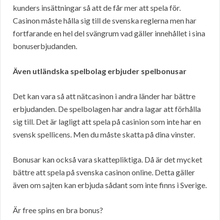
kunders insättningar så att de får mer att spela för.
Casinon måste hålla sig till de svenska reglerna men har
fortfarande en hel del svängrum vad gäller innehållet i sina
bonuserbjudanden.
Även utländska spelbolag erbjuder spelbonusar
Det kan vara så att nätcasinon i andra länder har bättre
erbjudanden. De spelbolagen har andra lagar att förhålla
sig till. Det är lagligt att spela på casinion som inte har en
svensk spellicens. Men du måste skatta på dina vinster.
Bonusar kan också vara skattepliktiga. Då är det mycket
bättre att spela på svenska casinon online. Detta gäller
även om sajten kan erbjuda sådant som inte finns i Sverige.
Är free spins en bra bonus?