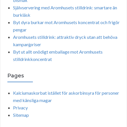
bismak
Självservering med Aromhusets stilldrink: smartare än
burkläsk
Byt dyra burkar mot Aromhusets koncentrat och frigör
pengar
Aromhusets stilldrink: attraktiv dryck utan att behöva
kampanjpriser
Byt ut allt onödigt emballage mot Aromhusets
stilldrinkkoncentrat
Pages
Kalciumaskorbat istället för askorbinsyra för personer
med känsliga magar
Privacy
Sitemap