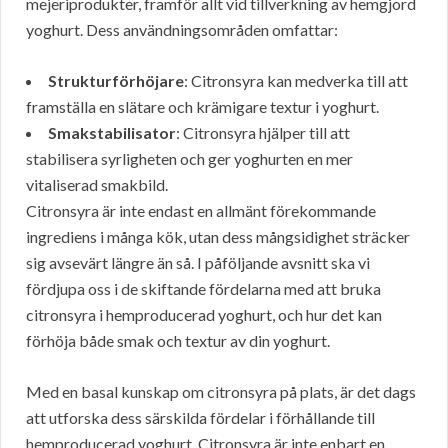
mejeriprodukter, framför allt vid tillverkning av hemgjord
yoghurt. Dess användningsområden omfattar:
Strukturförhöjare
: Citronsyra kan medverka till att
framställa en slätare och krämigare textur i yoghurt.
Smakstabilisator
: Citronsyra hjälper till att
stabilisera syrligheten och ger yoghurten en mer
vitaliserad smakbild.
Citronsyra är inte endast en allmänt förekommande
ingrediens i många kök, utan dess mångsidighet sträcker
sig avsevärt längre än så. I påföljande avsnitt ska vi
fördjupa oss i de skiftande fördelarna med att bruka
citronsyra i hemproducerad yoghurt, och hur det kan
förhöja både smak och textur av din yoghurt.
Med en basal kunskap om citronsyra på plats, är det dags
att utforska dess särskilda fördelar i förhållande till
hemproducerad yoghurt. Citronsyra är inte enbart en