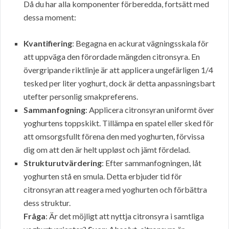
Då du har alla komponenter förberedda, fortsätt med
dessa moment:
Kvantifiering
: Begagna en ackurat vägningsskala för
att uppväga den förordade mängden citronsyra. En
övergripande riktlinje är att applicera ungefärligen 1/4
tesked per liter yoghurt, dock är detta anpassningsbart
utefter personlig smakpreferens.
Sammanfogning
: Applicera citronsyran uniformt över
yoghurtens toppskikt. Tillämpa en spatel eller sked för
att omsorgsfullt förena den med yoghurten, förvissa
dig om att den är helt uppløst och jämt fördelad.
Strukturutvärdering
: Efter sammanfogningen, låt
yoghurten stå en smula. Detta erbjuder tid för
citronsyran att reagera med yoghurten och förbättra
dess struktur.
Fråga
: Är det möjligt att nyttja citronsyra i samtliga