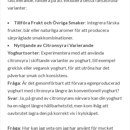
fascinerande, fundera på att inkludera dessa fantasifulla
varianter:
Tillföra Frukt och Övriga Smaker
: Integrera färska
frukter, bär eller naturliga aromer för att producera
särpräglade smakkombinationer.
Nyttjande av Citronsyra i Varierande
Yoghurtsorter
: Experimentera med att använda
citronsyra i skiftande varianter av yoghurt, till exempel
grekisk eller vegansk yoghurt, för att utröna hur det
påverkar smak och konsistens.
Fråga
: Är det genomförbart att förvara egenproducerad
yoghurt med citronsyra längre än konventionell yoghurt?
Svar
: Ja, på grund av citronsyrans närvaro kan din yoghurt
ha en något längre hållbarhetstid, men kom ihåg att
oavbrutet lagra den på korrekt vis i kylskåpet.
Fråga
: Hur kan jag veta om jag har använt för mycket