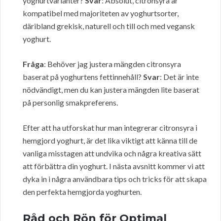
yoghurtvarianter?
Svar
: Absolut, citronsyra är
kompatibel med majoriteten av yoghurtsorter,
däribland grekisk, naturell och till och med vegansk
yoghurt.
Fråga
: Behöver jag justera mängden citronsyra
baserat på yoghurtens fettinnehåll?
Svar
: Det är inte
nödvändigt, men du kan justera mängden lite baserat
på personlig smakpreferens.
Efter att ha utforskat hur man integrerar citronsyra i
hemgjord yoghurt, är det lika viktigt att känna till de
vanliga misstagen att undvika och några kreativa sätt
att förbättra din yoghurt. I nästa avsnitt kommer vi att
dyka in i några användbara tips och tricks för att skapa
den perfekta hemgjorda yoghurten.
Råd och Rön för Optimal