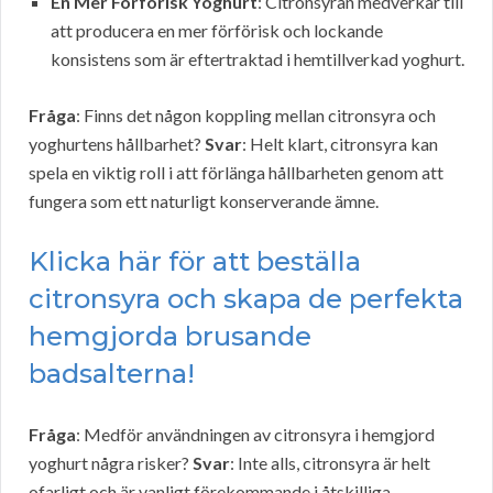
En Mer Förförisk Yoghurt
: Citronsyran medverkar till
att producera en mer förförisk och lockande
konsistens som är eftertraktad i hemtillverkad yoghurt.
Fråga
: Finns det någon koppling mellan citronsyra och
yoghurtens hållbarhet?
Svar
: Helt klart, citronsyra kan
spela en viktig roll i att förlänga hållbarheten genom att
fungera som ett naturligt konserverande ämne.
Klicka här för att beställa
citronsyra och skapa de perfekta
hemgjorda brusande
badsalterna!
Fråga
: Medför användningen av citronsyra i hemgjord
yoghurt några risker?
Svar
: Inte alls, citronsyra är helt
ofarligt och är vanligt förekommande i åtskilliga