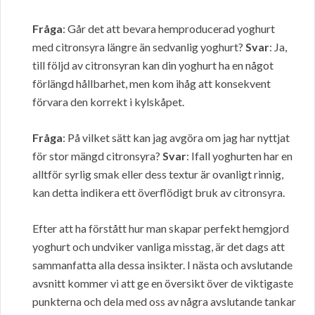
Fråga
: Går det att bevara hemproducerad yoghurt
med citronsyra längre än sedvanlig yoghurt?
Svar
: Ja,
till följd av citronsyran kan din yoghurt ha en något
förlängd hållbarhet, men kom ihåg att konsekvent
förvara den korrekt i kylskåpet.
Fråga
: På vilket sätt kan jag avgöra om jag har nyttjat
för stor mängd citronsyra?
Svar
: Ifall yoghurten har en
alltför syrlig smak eller dess textur är ovanligt rinnig,
kan detta indikera ett överflödigt bruk av citronsyra.
Efter att ha förstått hur man skapar perfekt hemgjord
yoghurt och undviker vanliga misstag, är det dags att
sammanfatta alla dessa insikter. I nästa och avslutande
avsnitt kommer vi att ge en översikt över de viktigaste
punkterna och dela med oss av några avslutande tankar