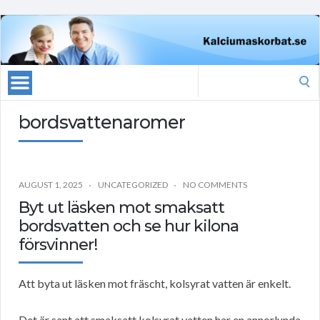
Search
for:
bordsvattenaromer
AUGUST 1, 2025
UNCATEGORIZED
NO COMMENTS
Byt ut läsken mot smaksatt
bordsvatten och se hur kilona
försvinner!
Att byta ut läsken mot fräscht, kolsyrat vatten är enkelt.
Det är sant att smaksatt kolsyrat vatten har en annorlunda