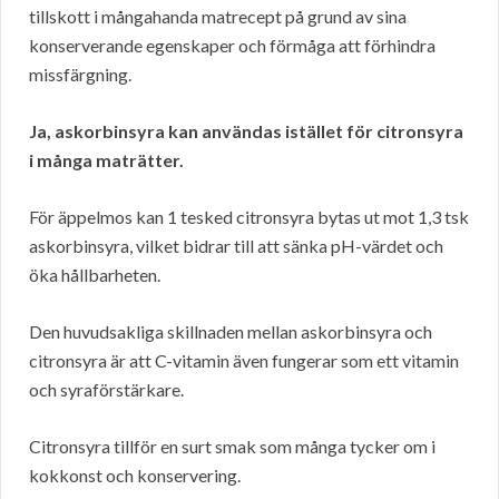
tillskott i mångahanda matrecept på grund av sina
konserverande egenskaper och förmåga att förhindra
missfärgning.
Ja, askorbinsyra kan användas istället för citronsyra
i många maträtter.
För äppelmos kan 1 tesked citronsyra bytas ut mot 1,3 tsk
askorbinsyra, vilket bidrar till att sänka pH-värdet och
öka hållbarheten.
Den huvudsakliga skillnaden mellan askorbinsyra och
citronsyra är att C-vitamin även fungerar som ett vitamin
och syraförstärkare.
Citronsyra tillför en surt smak som många tycker om i
kokkonst och konservering.