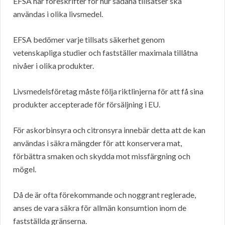
EFSA har föreskrifter för hur sådana tillsatser ska
användas i olika livsmedel.
EFSA bedömer varje tillsats säkerhet genom
vetenskapliga studier och fastställer maximala tillåtna
nivåer i olika produkter.
Livsmedelsföretag måste följa riktlinjerna för att få sina
produkter accepterade för försäljning i EU.
För askorbinsyra och citronsyra innebär detta att de kan
användas i säkra mängder för att konservera mat,
förbättra smaken och skydda mot missfärgning och
mögel.
Då de är ofta förekommande och noggrant reglerade,
anses de vara säkra för allmän konsumtion inom de
fastställda gränserna.