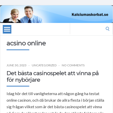
Search
for:
acsino online
JUNE 30, 2023
UNCATEGORIZED
NO COMMENTS
Det bästa casinospelet att vinna på
för nybörjare
Idag hör det till vanligheterna att någon gång ha testat
online casinon, och då brukar de allra flesta i början ställa
sig frågan vilket som är det bästa casinospelet att vinna