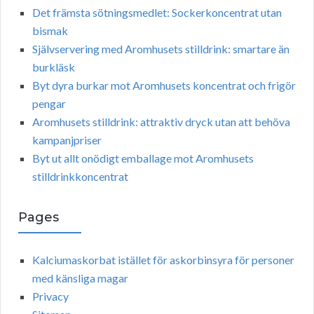
Det främsta sötningsmedlet: Sockerkoncentrat utan
bismak
Självservering med Aromhusets stilldrink: smartare än
burkläsk
Byt dyra burkar mot Aromhusets koncentrat och frigör
pengar
Aromhusets stilldrink: attraktiv dryck utan att behöva
kampanjpriser
Byt ut allt onödigt emballage mot Aromhusets
stilldrinkkoncentrat
Pages
Kalciumaskorbat istället för askorbinsyra för personer
med känsliga magar
Privacy